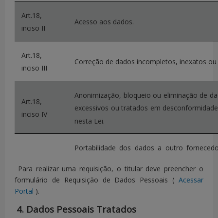
Art.18,
Acesso aos dados.
inciso II
Art.18,
Correção de dados incompletos, inexatos ou 
inciso III
Anonimização, bloqueio ou eliminação de da
Art.18,
excessivos ou tratados em desconformidad
inciso IV
nesta Lei.
Portabilidade dos dados a outro forneced
Art.18,
produto, mediante requisição expressa, 
Para realizar uma requisição, o titular deve preencher o
inciso V
regulamento da autoridade nacional, observ
formulário de Requisição de Dados Pessoais (
Acessar
comerciais e industriais.
Portal
).
4. Dados Pessoais Tratados
Art.18,
Eliminação dos dados pessoais tr