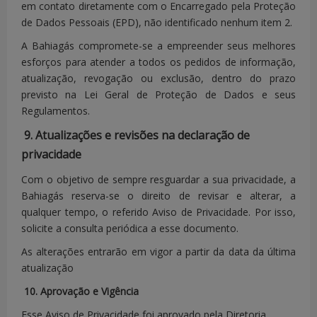
em contato diretamente com o Encarregado pela Proteção
de Dados Pessoais (EPD), não identificado nenhum item 2.
A Bahiagás compromete-se a empreender seus melhores
Dados
esforços para atender a todos os pedidos de informação,
coletados
atualização, revogação ou exclusão, dentro do prazo
previsto na Lei Geral de Proteção de Dados e seus
para inclusão
Regulamentos.
do titular
como
9. Atualizações e revisões na declaração de
- RAZÃO SOCIAL
potencial
privacidade
- NOME
fornecedor
Com o objetivo de sempre resguardar a sua privacidade, a
FANTASIA
Bahiagás,
Bahiagás reserva-se o direito de revisar e alterar, a
- ENDEREÇO
sendo
qualquer tempo, o referido Aviso de Privacidade.
Por isso,
- CONTRATO
possível a
solicite a consulta periódica a esse documento.
SOCIAL
elaboração
As alterações entrarão em vigor a partir da data da última
- LOGRADOURO
de contratos
atualização
COMPLETO
ou
10. Aprovação e Vigência
- RESPONSÁVEL
autorização
Esse Aviso de Privacidade foi aprovado pela Diretoria
LEGAL