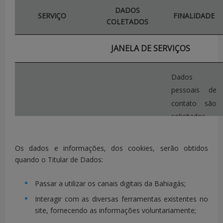
DADOS
SERVIÇO
FINALIDADE
COLETADOS
JANELA DE SERVIÇOS
Dados
pessoais de
contato são
solicitados
para o devido
retorno ao
- NÚMERO DO
Os dados e informações, dos cookies, serão obtidos
CONTRATO
cliente.
A
quando o Titular de Dados:
- NOME
coleta de
- DADOS DE
documentos
Passar a utilizar os canais digitais da Bahiagás;
NASCIMENTO
com foto é
Interagir com as diversas ferramentas existentes no
- ENDEREÇO
necessária
site, fornecendo as informações voluntariamente;
- ALTERAR
para
-CPF