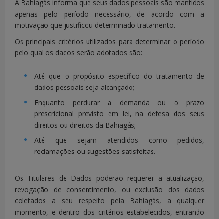
A Bahiagás informa que seus dados pessoais são mantidos
apenas pelo período necessário, de acordo com a
motivação que justificou determinado tratamento.
Os principais critérios utilizados para determinar o período
pelo qual os dados serão adotados são:
Até que o propósito específico do tratamento de
dados pessoais seja alcançado;
Dados
- NÚMERO DO
Enquanto perdurar a demanda ou o prazo
pessoais de
CONTRATO
prescricional previsto em lei, na defesa dos seus
contato são
- EMAIL
direitos ou direitos da Bahiagás;
solicitados
- TELEFONE
para fins de
Até que sejam atendidos como pedidos,
- RELIGAÇÃO
- DOCUMENTO
identificação
reclamações ou sugestões satisfeitas.
DE
do titular e
IDENTIFICAÇÃO
devido
Os Titulares de Dados poderão requerer a atualização,
OFICIAL COM
retorno ao
revogação de consentimento, ou exclusão dos dados
FOTO
cliente.
coletados a seu respeito pela Bahiagás, a qualquer
momento, e dentro dos critérios estabelecidos, entrando