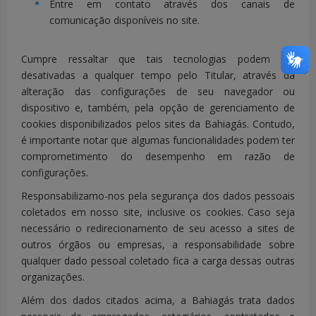
Entre em contato através dos canais de
TITULARIDADE
elaboração
comunicação disponíveis no site.
- TELEFONE
de contrato
- E-MAIL
de
Cumpre ressaltar que tais tecnologias podem ser
- DOCUMENTO
fornecimento
desativadas a qualquer tempo pelo Titular, através da
DE
alteração das configurações de seu navegador ou
residencial de
IDENTIFICAÇÃO
dispositivo e, também, pela opção de gerenciamento de
gás, ou seja,
OFICIAL COM
cookies disponibilizados pelos sites da Bahiagás.
Contudo,
FOTO
seu
é importante notar que algumas funcionalidades podem ter
tratamento
comprometimento do desempenho em razão de
está
configurações.
embasado na
Responsabilizamo-nos pela segurança dos dados pessoais
finalidade
coletados em nosso site, inclusive os cookies.
Caso seja
contratual.
necessário o redirecionamento de seu acesso a sites de
outros órgãos ou empresas, a responsabilidade sobre
qualquer dado pessoal coletado fica a carga dessas outras
Dados
organizações.
pessoais de
contato são
Além dos dados citados acima, a Bahiagás trata dados