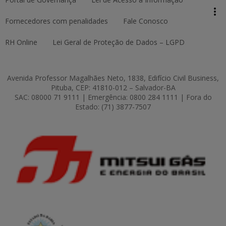
more_vert
Pesquisar
Fornecedores com penalidades
Fale Conosco
RH Online
Lei Geral de Proteção de Dados – LGPD
- NOME
Avenida Professor Magalhães Neto, 1838, Edifício Civil Business,
Dados
- CANAL
Pituba, CEP: 41810-012 – Salvador-BA
- DADOS DE
pessoais de
SAC: 08000 71 9111 | Emergência: 0800 284 1111 | Fora do
DISPONIBILIZADO
NASCIMENTO
Estado: (71) 3877-7507
contato são
PARA QUALQUER
- ENDEREÇO
solicitados
PESSOA ENTRAR
para o devido
-CPF
EM CONTATO
retorno ao
- TELEFONE
COM A BAHIAGÁS.
cliente.
- E-MAIL