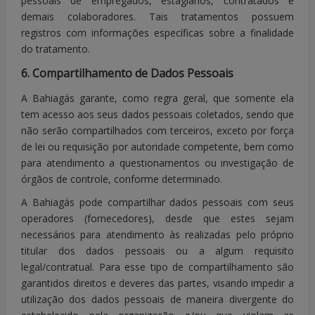
pessoais de empregados, estagiários, contratados e
solicitados
demais colaboradores.
Tais tratamentos possuem
para o devido
registros com informações específicas sobre a finalidade
retorno ao
do tratamento.
- NOME
cliente.
A
6. Compartilhamento de Dados Pessoais
- DADOS DE
coleta de
NASCIMENTO
documentos
A Bahiagás garante, como regra geral, que somente ela
- ENDEREÇO
com foto é
tem acesso aos seus dados pessoais coletados, sendo que
não serão compartilhados com terceiros, exceto por força
necessária
-CPF
de lei ou requisição por autoridade competente, bem como
para
- TELEFONE
- NOVA LIGAÇÃO
para atendimento a questionamentos ou investigação de
elaboração
- E-MAIL
órgãos de controle, conforme determinado.
de contrato
- DOCUMENTO
A Bahiagás pode compartilhar dados pessoais com seus
de
DE
operadores (fornecedores), desde que estes sejam
fornecimento
IDENTIFICAÇÃO
necessários para atendimento às realizadas pelo próprio
residencial de
OFICIAL COM
titular dos dados pessoais ou a algum requisito
FOTO
gás, ou seja,
legal/contratual.
Para esse tipo de compartilhamento são
seu
garantidos direitos e deveres das partes, visando impedir a
utilização dos dados pessoais de maneira divergente do
tratamento