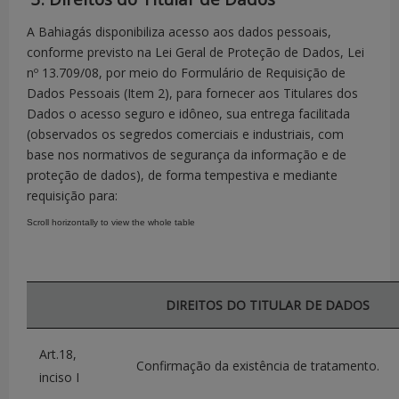
Enca
rregado
de Proteção de Dados
A Bahiagás disponibiliza acesso aos dados pessoais,
Rodrigo Santos Ca
Pessoais (EPD):
conforme previsto na Lei Geral de Proteção de Dados, Lei
nº 13.709/08, por meio do Formulário de Requisição de
Portal do Titular:
Acessar Portal
Dados Pessoais (Item 2), para fornecer aos Titulares dos
Dados o acesso seguro e idôneo, sua entrega facilitada
(observados os segredos comerciais e industriais, com
base nos normativos de segurança da informação e de
proteção de dados), de forma tempestiva e mediante
requisição para:
DIREITOS DO TITULAR DE DADOS
Art.18,
Confirmação da existência de tratamento.
inciso I