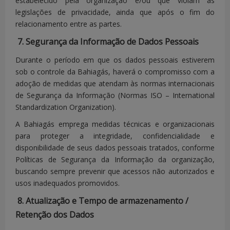
estabelecido pela organização e/ou que violam as
está
legislações de privacidade, ainda que após o fim do
embasado na
relacionamento entre as partes.
finalidade
7. Segurança da Informação de Dados Pessoais
contratual.
Durante o período em que os dados pessoais estiverem
sob o controle da Bahiagás, haverá o compromisso com a
adoção de medidas que atendam às normas internacionais
de Segurança da Informação (Normas ISO – International
- NÚMERO DO
Dados
Standardization Organization)
.
CONTRATO
pessoais de
A Bahiagás emprega medidas técnicas e organizacionais
- ENDEREÇO ​​– A
contato são
para proteger a integridade, confidencialidade e
SER PREENCHIDO
solicitados
disponibilidade de seus dados pessoais tratados, conforme
EM UM
para fins de
- CANCELAMENTO
Políticas de Segurança da Informação da organização,
FORMULÁRIO
buscando sempre prevenir que acessos não autorizados e
identificação
DE CONTRATO
- DOCUMENTO
usos inadequados promovidos.
do titular e
DE
devido
8. Atualização e Tempo de armazenamento /
IDENTIFICAÇÃO
retorno ao
Retenção dos Dados
OFICIAL COM
cliente.
FOTO