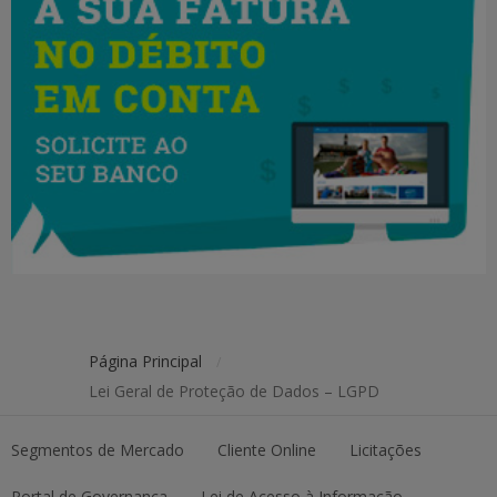
prestado à
Bahiagás.
Dados
pessoais de
contato
solicitado
para
- APP BAHIAGÁS
-CPF
validação e
acesso aos
Página Principal
/
dados na
Lei Geral de Proteção de Dados – LGPD
plataforma.
Segmentos de Mercado
Cliente Online
Licitações
keyboard_arrow_up
Topo da página
Portal de Governança
Lei de Acesso à Informação