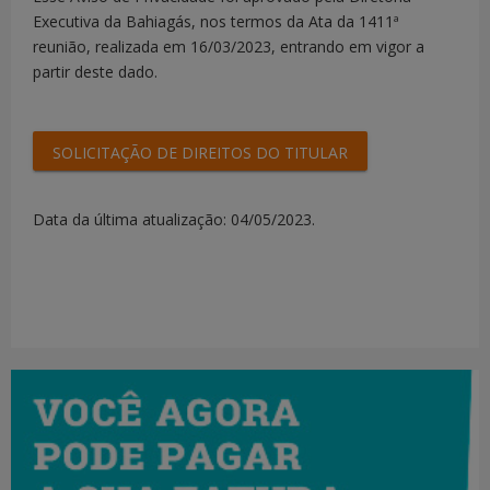
de
Executiva da Bahiagás, nos termos da Ata da 1411ª
- INSCRIÇÃO
fornecimento.
- CADASTRO
reunião, realizada em 16/03/2023, entrando em vigor a
ESTADUAL E
PRESTADORES DE
O número PIS
partir deste dado.
MUNICIPAL
SERVIÇO
é uma
-CNPJ
exigência
- TELEFONES
para o
SOLICITAÇÃO DE DIREITOS DO TITULAR
cadastro no
- SITE
eSocial do
- E-MAIL
Data da última atualização: 04/05/2023.
Governo
-
Federal.
Os
DOCUMENTAÇÃO
dados
CREA
bancários são
- DADOS
necessários
BANCÁRIOS
para facilitar
- PIS
o pagamento
do produto
ou serviço