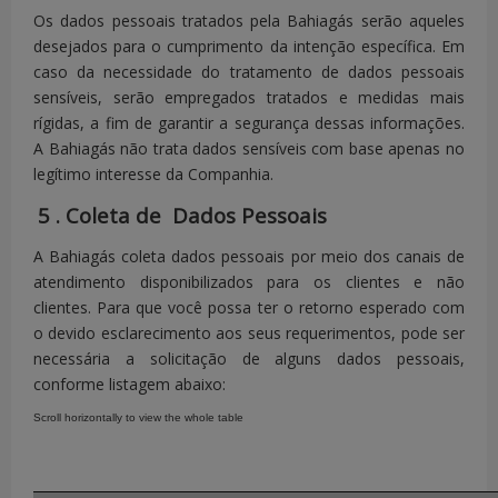
inciso VI
consentimento do titular.
Os dados pessoais tratados pela Bahiagás serão aqueles
desejados para o cumprimento da intenção específica.
Em
caso da necessidade do tratamento de dados pessoais
Art.18,
Informações das entidades públicas e priva
sensíveis, serão empregados tratados e medidas mais
inciso VII
o controlador realizou o uso compartilhado 
rígidas, a fim de garantir a segurança dessas informações.
A Bahiagás não trata dados sensíveis com base apenas no
Art.18,
Informação sobre a possibilidade de
legítimo interesse da Companhia.
inciso VIII
consentimento e sobre as consequências da 
5
.
Coleta de
Dados Pessoais
A Bahiagás coleta dados pessoais por meio dos canais de
Art.18,
Revogação do consentimento.
atendimento disponibilizados para os clientes e não
inciso IX
clientes.
Para que você possa ter o retorno esperado com
o devido esclarecimento aos seus requerimentos, pode ser
Solicitar uma revisão de decisões tomada
necessária a solicitação de alguns dados pessoais,
com base em tratamento integrado de dad
conforme listagem abaixo:
afetem seus interesses, incluídas como deci
Art.20
definir o seu perfil pessoal, profissional,
crédito ou os aspectos de sua personalidade.