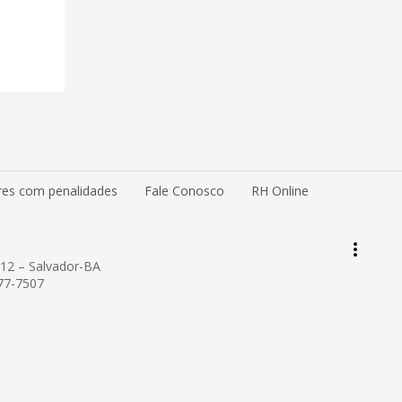
es com penalidades
Fale Conosco
RH Online
keyboard_arrow_up
Topo da página
more_vert
Pesquisar
012 – Salvador-BA
877-7507