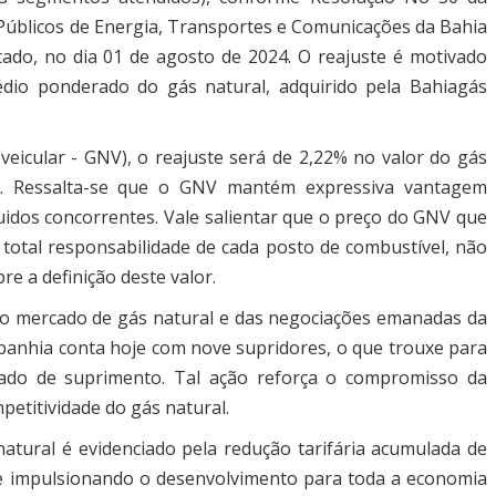
 Públicos de Energia, Transportes e Comunicações da Bahia
stado, no dia 01 de agosto de 2024. O reajuste é motivado
dio ponderado do gás natural, adquirido pela Bahiagás
eicular - GNV), o reajuste será de 2,22% no valor do gás
s. Ressalta-se que o GNV mantém expressiva vantagem
uidos concorrentes. Vale salientar que o preço do GNV que
e total responsabilidade de cada posto de combustível, não
e a definição deste valor.
o mercado de gás natural e das negociações emanadas da
anhia conta hoje com nove supridores, o que trouxe para
iado de suprimento. Tal ação reforça o compromisso da
petitividade do gás natural.
tural é evidenciado pela redução tarifária acumulada de
 e impulsionando o desenvolvimento para toda a economia