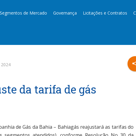
Segmentos de Mercado
Governança
Licitações e Contratos
C
sha
 2024
te da tarifa de gás
panhia de Gás da Bahia – Bahiagás reajustará as tarifas do
s segmentos atendidos), conforme Resolução No 30 da