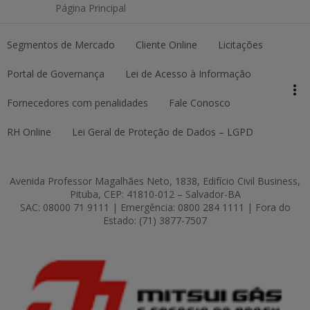
Página Principal
Segmentos de Mercado
Cliente Online
Licitações
keyboard_arrow_up
Topo da página
Portal de Governança
Lei de Acesso à Informação
more_vert
Pesquisar
Fornecedores com penalidades
Fale Conosco
RH Online
Lei Geral de Proteção de Dados – LGPD
Avenida Professor Magalhães Neto, 1838, Edifício Civil Business,
Pituba, CEP: 41810-012 – Salvador-BA
SAC: 08000 71 9111 | Emergência: 0800 284 1111 | Fora do
Estado: (71) 3877-7507