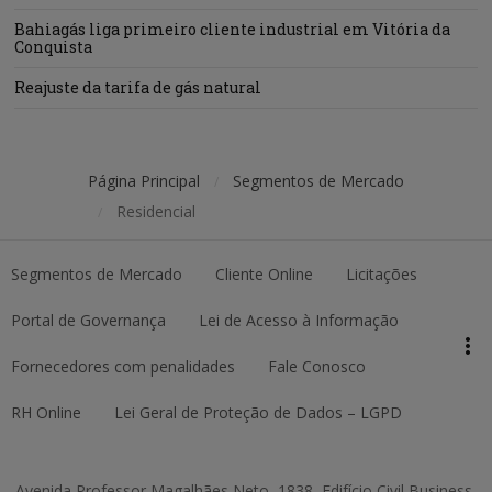
Bahiagás liga primeiro cliente industrial em Vitória da
Conquista
Reajuste da tarifa de gás natural
Página Principal
Segmentos de Mercado
/
Residencial
/
Segmentos de Mercado
Cliente Online
Licitações
keyboard_arrow_up
Topo da página
Portal de Governança
Lei de Acesso à Informação
more_vert
Pesquisar
Fornecedores com penalidades
Fale Conosco
RH Online
Lei Geral de Proteção de Dados – LGPD
Avenida Professor Magalhães Neto, 1838, Edifício Civil Business,