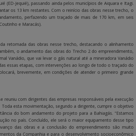
uié (ED-Jequié), passando ainda pelos municípios de Aiquara e Itagi.
antar os 13 km restantes. Com o reinício das obras nesse trecho, o
 andamento, perfazendo um traçado de mais de 170 km, em seis
e Coutinho e Maracás).
a da retomada das obras nesse trecho, destacando o alinhamento
, também, o andamento das obras do Trecho 2 do empreendimento,
mal Vanádio, que vai levar o gás natural até a mineradora Vanádio
das essas etapas, com intervenções ao longo de todo o traçado do
locará, brevemente, em condições de atender o primeiro grande
e se reuniu com dirigentes das empresas responsáveis pela execução
e. Toda esta movimentação, segundo a dirigente, cumpre o objetivo
ortância do bom andamento do projeto para a Bahiagás. “Estamos
rução no país. Concluído, ele será o maior equipamento desse tipo
avanço das obras e a conclusão do empreendimento são muito
timentos da Companhia e para o desenvolvimento socioeconômico