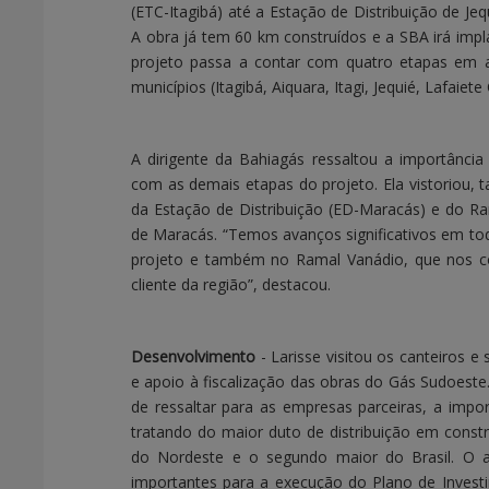
(ETC-Itagibá) até a Estação de Distribuição de Jeq
A obra já tem 60 km construídos e a SBA irá impl
projeto passa a contar com quatro etapas em
municípios (Itagibá, Aiquara, Itagi, Jequié, Lafaiet
A dirigente da Bahiagás ressaltou a importânci
com as demais etapas do projeto. Ela vistoriou
da Estação de Distribuição (ED-Maracás) e do Ra
de Maracás. “Temos avanços significativos em to
projeto e também no Ramal Vanádio, que nos co
cliente da região”, destacou.
Desenvolvimento
- Larisse visitou os canteiros 
e apoio à fiscalização das obras do Gás Sudoest
de ressaltar para as empresas parceiras, a imp
tratando do maior duto de distribuição em const
do Nordeste e o segundo maior do Brasil. O 
importantes para a execução do Plano de Inves