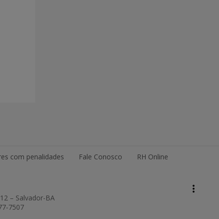
es com penalidades
Fale Conosco
RH Online
keyboard_arrow_up
Topo da página
more_vert
Pesquisar
012 – Salvador-BA
877-7507