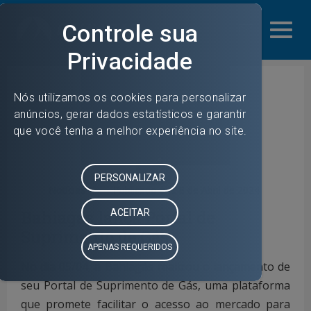
mail_outline
share
Notícias
Publicado em:
8 de Abril de 2024
Bahiagás lança Portal de
Suprimento de Gás
No dia 05/04, a Bahiagás realizou o lançamento de
seu Portal de Suprimento de Gás, uma plataforma
que promete facilitar o acesso ao mercado para