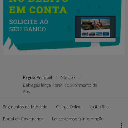
Página Principal
Notícias
/
/
Bahiagás lança Portal de Suprimento de
Gás
Segmentos de Mercado
Cliente Online
Licitações
keyboard_arrow_up
Topo da página
Portal de Governança
Lei de Acesso à Informação
more_vert
Pesquisar