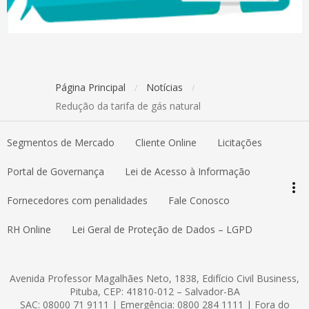
Página Principal
Notícias
/
/
Redução da tarifa de gás natural
Segmentos de Mercado
Cliente Online
Licitações
keyboard_arrow_up
Topo da página
Portal de Governança
Lei de Acesso à Informação
more_vert
Pesquisar
Fornecedores com penalidades
Fale Conosco
RH Online
Lei Geral de Proteção de Dados – LGPD
Avenida Professor Magalhães Neto, 1838, Edifício Civil Business,
Pituba, CEP: 41810-012 – Salvador-BA
SAC: 08000 71 9111 | Emergência: 0800 284 1111 | Fora do