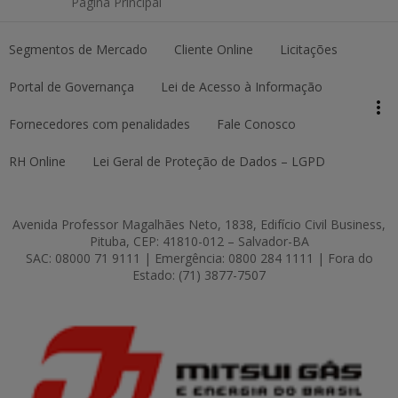
Página Principal
Segmentos de Mercado
Cliente Online
Licitações
keyboard_arrow_up
Topo da página
Portal de Governança
Lei de Acesso à Informação
more_vert
Pesquisar
Fornecedores com penalidades
Fale Conosco
RH Online
Lei Geral de Proteção de Dados – LGPD
Avenida Professor Magalhães Neto, 1838, Edifício Civil Business,
Pituba, CEP: 41810-012 – Salvador-BA
SAC: 08000 71 9111 | Emergência: 0800 284 1111 | Fora do
Estado: (71) 3877-7507