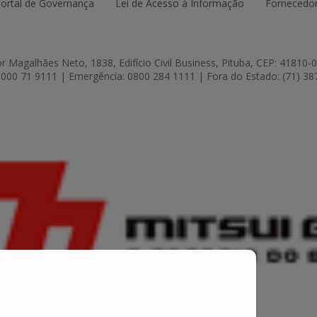
ortal de Governança
Lei de Acesso à Informação
Fornecedor
r Magalhães Neto, 1838, Edifício Civil Business, Pituba, CEP: 41810-
000 71 9111 | Emergência: 0800 284 1111 | Fora do Estado: (71) 3