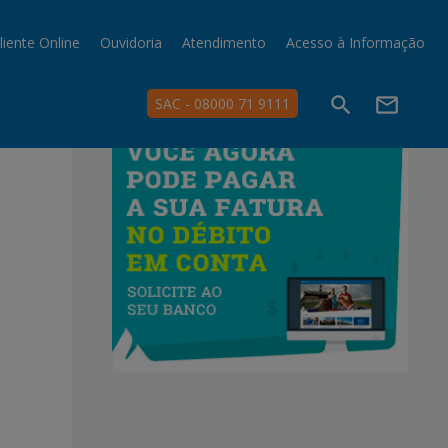
liente Online
Ouvidoria
Atendimento
Acesso à Informação
search
mail_outline
SAC - 08000 71 9111