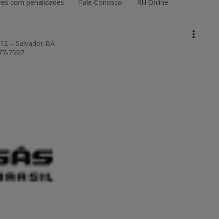
es com penalidades
Fale Conosco
RH Online
keyboard_arrow_up
Topo da página
more_vert
Pesquisar
012 – Salvador-BA
877-7507